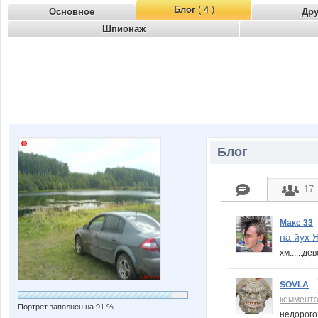
Блог
( 4 )
Основное
Др
Шпионаж
Блог
17
Макс 33
на йух Я
хм......д
SOVLA
коммент
Портрет заполнен на 91 %
недорог