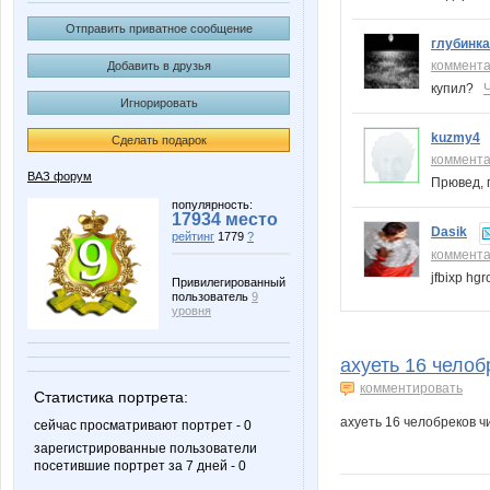
Отправить приватное сообщение
глубинка
коммент
Добавить в друзья
купил?
Игнорировать
kuzmy4
Сделать подарок
коммент
ВАЗ форум
Прювед, 
популярность:
17934 место
Dasik
рейтинг
1779
?
коммент
jfbixp hg
Привилегированный
пользователь
9
уровня
ахуеть 16 челоб
комментировать
Статистика портрета:
ахуеть 16 челобреков чи
сейчас просматривают портрет - 0
зарегистрированные пользователи
посетившие портрет за 7 дней - 0